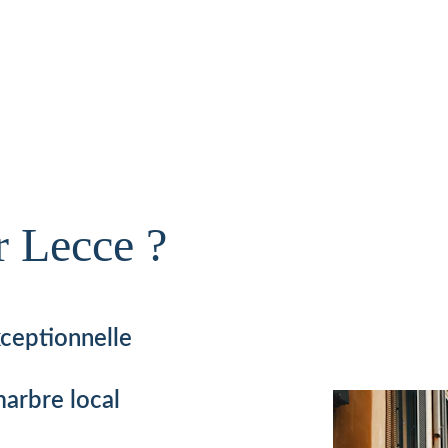
r Lecce ? 
ceptionnelle  
 
marbre local