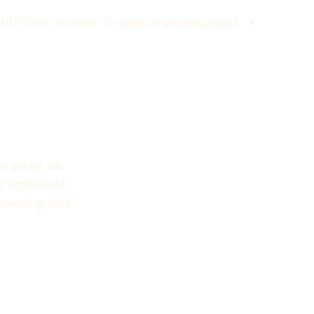
NITY
Chef de projet - Voyages de groupe
Contact
re projet de 
z également 
ement gratuit 